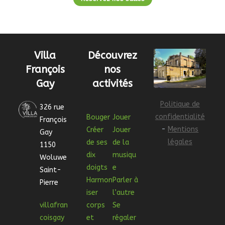
Villa
Découvrez
François
nos
Gay
activités
Politique de
326 rue
confidentialité
Bouger
Jouer
François
-
Mentions
Créer
Jouer
Gay
légales
de ses
de la
1150
dix
musiqu
Woluwe
doigts
e
Saint-
Harmon
Parler à
Pierre
iser
l’autre
villafran
corps
Se
coisgay
et
régaler