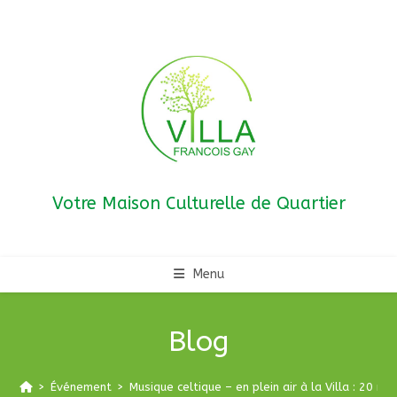
Skip
to
content
Votre Maison Culturelle de Quartier
Menu
Blog
>
Événement
>
Musique celtique – en plein air à la Villa : 20 ma