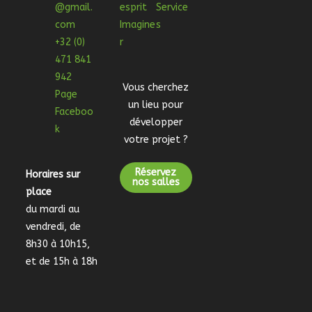
@gmail.
esprit
Service
com
Imagine
s
+32 (0)
r
471 841
942
Vous cherchez
Page
un lieu pour
Faceboo
développer
k
votre projet ?
Réservez
Horaires sur
nos salles
place
du mardi au
vendredi, de
8h30 à 10h15,
et de 15h à 18h