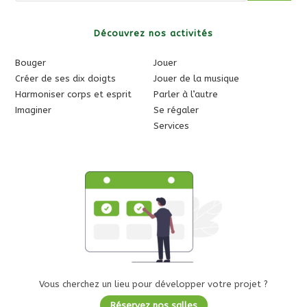
r
é
l
Découvrez nos activités
a
m
Bouger
Jouer
é
Créer de ses dix doigts
Jouer de la musique
t
Harmoniser corps et esprit
Parler à l’autre
é
Imaginer
Se régaler
o
p
Services
e
u
f
a
v
o
r
a
b
l
e
Vous cherchez un lieu pour développer votre projet ?
!
Réservez nos salles