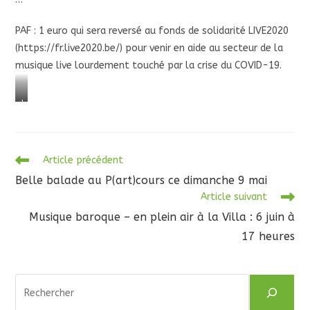
PAF : 1 euro qui sera reversé au fonds de solidarité LIVE2020
(https://fr.live2020.be/) pour venir en aide au secteur de la
musique live lourdement touché par la crise du COVID-19.
L
a
r
g
Read
e
Article précédent
more
s
Belle balade au P(art)cours ce dimanche 9 mai
articles
u
Article suivant
c
c
Musique baroque – en plein air à la Villa : 6 juin à
è
17 heures
s
m
a
Rechercher
l
g