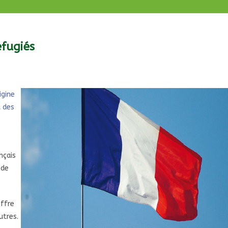
efugiés
igine
t des
nçais
 de
offre
utres.