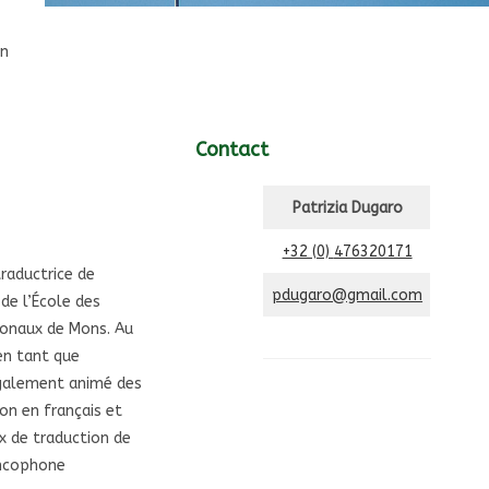
en
Contact
Patrizia Dugaro
+32 (0)
476320171
traductrice de
pdugaro@gmail.com
de l’École des
ionaux de Mons. Au
 en tant que
également animé des
on en français et
x de traduction de
ancophone