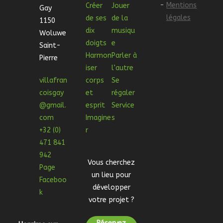
-
Mentions
Créer
Jouer
Gay
légales
de ses
de la
1150
dix
musiqu
Woluwe
doigts
e
Saint-
Harmon
Parler à
Pierre
iser
l’autre
villafran
corps
Se
coisgay
et
régaler
@gmail.
esprit
Service
com
Imagine
s
+32 (0)
r
471 841
942
Vous cherchez
Page
un lieu pour
Faceboo
développer
k
votre projet ?