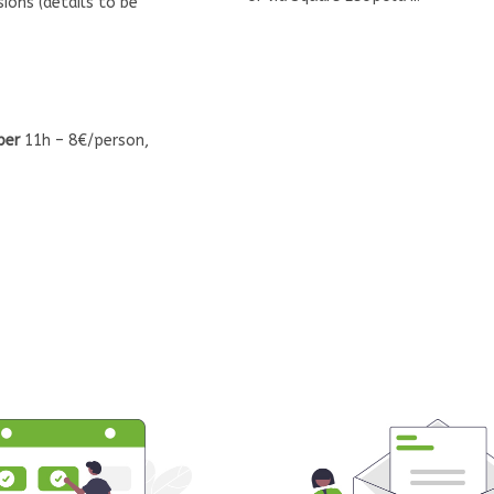
ions (details to be
ber
11h – 8€/person,