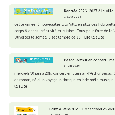
Rentrée 2026-2027 à la Villa
1 août 2026
Cette année, 5 nouveautés à la Villa en plus des habituell
corps & esprit, créativité et cuisine : Tous pour faire de l
:
Ouvertes le samedi 5 septembre de 15…
Lire la suite
Rentr
2026-
2027
Besac-Arthur en concert : mer
à
3 juin 2026
la
mercredi 10 juin à 20h, concert en plein air d’Arthur Besac
Villa
et roman, né d’un voyage initiatique en Inde mêle musique d
:
la suite
Besac-
Arthur
en
Paint & Wine à la Villa : samedi 25 avri
concert
14 avril 2026