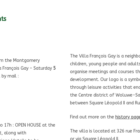
ts
The Villa François Gay is a neighb
rom the Montgomery
children, young people and adults.
a François Gay – Saturday
5
organise meetings and courses tha
by mail :
development. Our logo is a symb
through leisure activities that e
the Centre district of Woluwe-Sain
between Square Léopold II and Ru
Find out more on the
history pag
o 17h : OPEN HOUSE at the
The villa is located at 326 rue F
nt, along with
or via Square Léopold II.