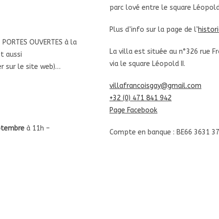
parc lové entre le square Léopold 
Plus d’info sur la page de l’
histor
: PORTES OUVERTES à la
La villa est située au n°326 rue F
t aussi
via le square Léopold II.
r sur le site web)…
villafrancoisgay@gmail.com
+32 (0) 471 841 942
Page Facebook
ptembre
à 11h –
Compte en banque : BE66 3631 3