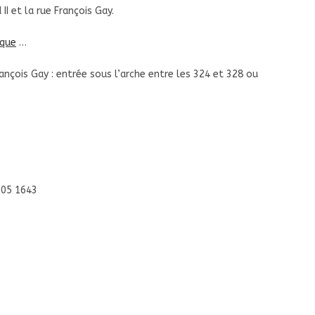
II et la rue François Gay.
ique
…
rançois Gay : entrée sous l’arche entre les 324 et 328 ou
705 1643