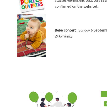
classes/demos/introductory sess
confirmed on the website)…
Bébé concert
: Sunday
6 Septem
24€/family