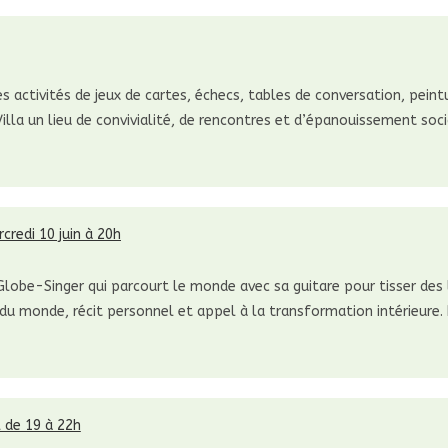
es activités de jeux de cartes, échecs, tables de conversation, pei
a Villa un lieu de convivialité, de rencontres et d’épanouissement so
ée
credi 10 juin à 20h
, Globe-Singer qui parcourt le monde avec sa guitare pour tisser des 
u monde, récit personnel et appel à la transformation intérieure. PA
l de 19 à 22h