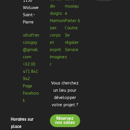
1150
dix
musiqu
Woluwe
doigts
e
Saint-
Harmon
Parler à
Pierre
iser
l’autre
villafran
corps
Se
coisgay
et
régaler
@gmail.
esprit
Service
com
Imagine
s
+32 (0)
r
471 841
942
Vous cherchez
Page
un lieu pour
Faceboo
développer
k
votre projet ?
Réservez
Horaires sur
nos salles
place