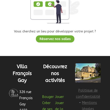
Vous cherchez un lieu pour développer votre projet ?
Réservez nos salles
Villa
Découvrez
François
nos
Gay
activités
Politique de
326 rue
confidentialité
Bouger
Jouer
François
-
Mentions
Créer
Jouer
Gay
légales
de ses
de la