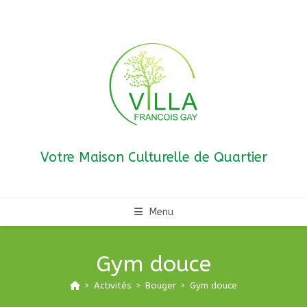
Skip
to
content
Votre Maison Culturelle de Quartier
Menu
Gym douce
>
Activités
>
Bouger
>
Gym douce