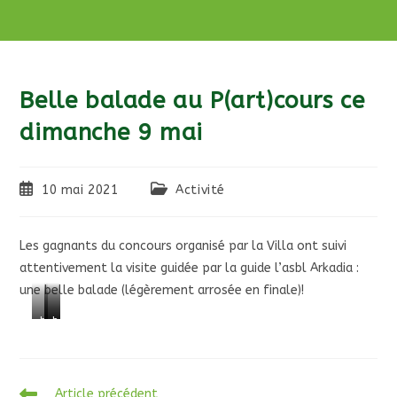
Belle balade au P(art)cours ce
dimanche 9 mai
Publication
Post
10 mai 2021
Activité
publiée :
category:
Les gagnants du concours organisé par la Villa ont suivi
attentivement la visite guidée par la guide l’asbl Arkadia :
une belle balade (légèrement arrosée en finale)!
b
b
b
d
t
d
r
y
r
Read
Article précédent