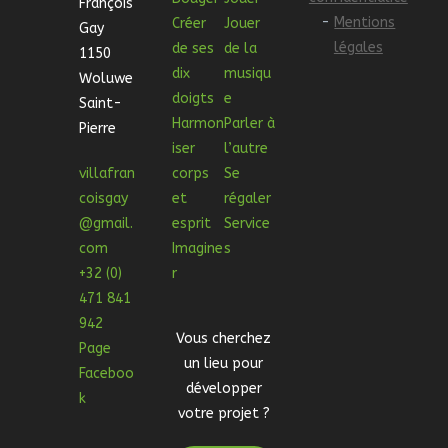
François
-
Mentions
Créer
Jouer
Gay
légales
de ses
de la
1150
dix
musiqu
Woluwe
doigts
e
Saint-
Harmon
Parler à
Pierre
iser
l’autre
villafran
corps
Se
coisgay
et
régaler
@gmail.
esprit
Service
com
Imagine
s
+32 (0)
r
471 841
942
Vous cherchez
Page
un lieu pour
Faceboo
développer
k
votre projet ?