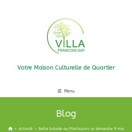
Skip
to
content
Votre Maison Culturelle de Quartier
Menu
Blog
>
Activité
>
Belle balade au P(art)cours ce dimanche 9 mai