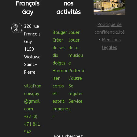
François
nos
Gay
activités
Politique de
326 rue
confidentialité
Bouger
Jouer
François
-
Mentions
Créer
Jouer
Gay
légales
de ses
de la
1150
dix
musiqu
Woluwe
doigts
e
Saint-
Harmon
Parler à
Pierre
iser
l’autre
villafran
corps
Se
coisgay
et
régaler
@gmail.
esprit
Service
com
Imagine
s
+32 (0)
r
471 841
942
Vous cherchez