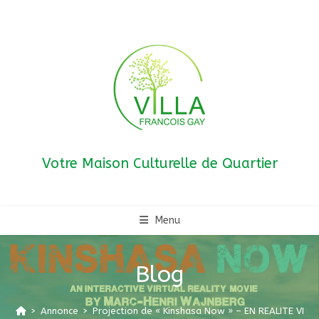
Skip
to
content
Votre Maison Culturelle de Quartier
Menu
Blog
>
Annonce
>
Projection de « Kinshasa Now » – EN REALITE VIRT