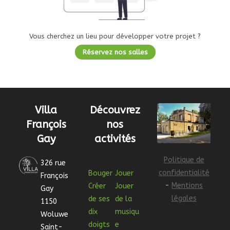
Vous cherchez un lieu pour développer votre projet ?
Réservez nos salles
Villa
Découvrez
François
nos
Gay
activités
Politique de
326 rue
confidentialité
Bouger
Jouer
François
-
Mentions
Créer
Jouer
Gay
légales
de ses
de la
1150
dix
musiqu
Woluwe
doigts
e
Saint-