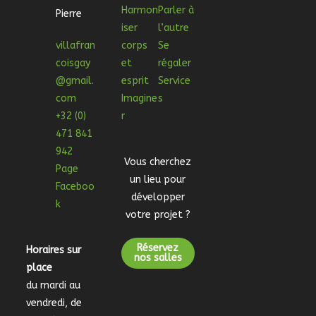
Harmon
Parler à
Pierre
iser
l’autre
villafran
corps
Se
coisgay
et
régaler
@gmail.
esprit
Service
com
Imagine
s
+32 (0)
r
471 841
942
Vous cherchez
Page
un lieu pour
Faceboo
développer
k
votre projet ?
Réservez
Horaires sur
nos salles
place
du mardi au
vendredi, de