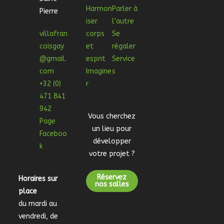
Harmon
Parler à
Pierre
iser
l’autre
villafran
corps
Se
coisgay
et
régaler
@gmail.
esprit
Service
com
Imagine
s
+32 (0)
r
471 841
942
Vous cherchez
Page
un lieu pour
Faceboo
développer
k
votre projet ?
Réservez
Horaires sur
nos salles
place
du mardi au
vendredi, de