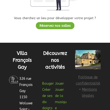
Vous cherchez un lieu pour développer votre projet ?
Réservez nos salles
Villa
Découvrez
François
nos
Gay
activités
Politique de
326 rue
confidentialité
Bouger
Jouer
François
-
Mentions
Créer
Jouer
Gay
légales
de ses
de la
1150
dix
musiqu
Woluwe
doigts
e
Saint-