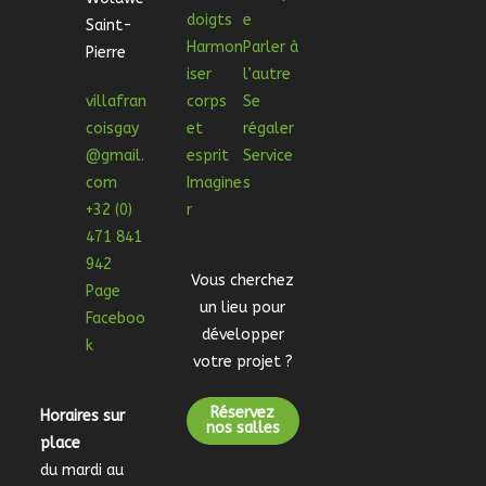
doigts
e
Saint-
Harmon
Parler à
Pierre
iser
l’autre
villafran
corps
Se
coisgay
et
régaler
@gmail.
esprit
Service
com
Imagine
s
+32 (0)
r
471 841
942
Vous cherchez
Page
un lieu pour
Faceboo
développer
k
votre projet ?
Réservez
Horaires sur
nos salles
place
du mardi au