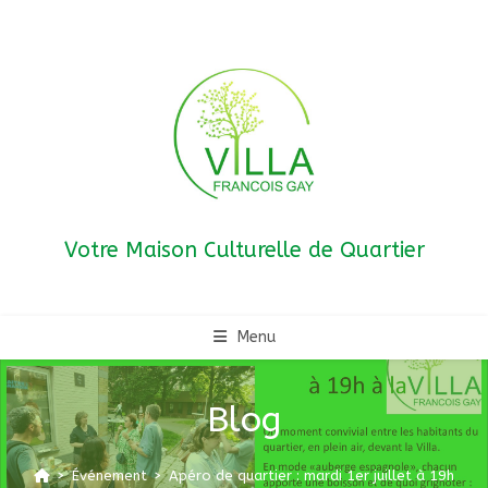
Skip
to
content
Votre Maison Culturelle de Quartier
Menu
Blog
>
Événement
>
Apéro de quartier : mardi 1er juillet à 19h