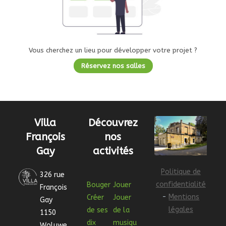
Vous cherchez un lieu pour développer votre projet ?
Réservez nos salles
Villa
Découvrez
François
nos
Gay
activités
Politique de
326 rue
confidentialité
Bouger
Jouer
François
-
Mentions
Créer
Jouer
Gay
légales
de ses
de la
1150
dix
musiqu
Woluwe