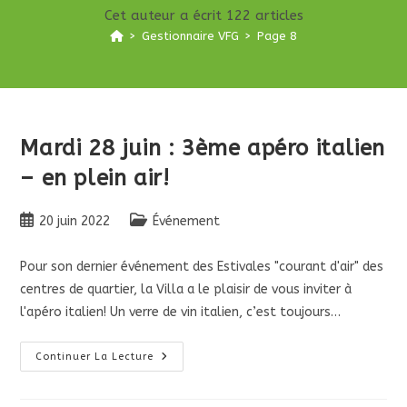
Cet auteur a écrit 122 articles
>
Gestionnaire VFG
>
Page 8
Mardi 28 juin : 3ème apéro italien
– en plein air!
Publication
Post
20 juin 2022
Événement
publiée :
category:
Pour son dernier événement des Estivales "courant d'air" des
centres de quartier, la Villa a le plaisir de vous inviter à
l'apéro italien! Un verre de vin italien, c’est toujours…
Mardi
Continuer La Lecture
28
Juin
: