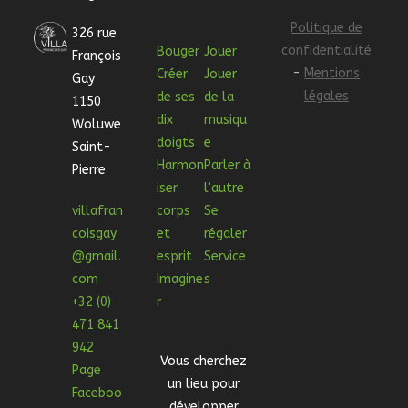
Politique de
326 rue
confidentialité
Bouger
Jouer
François
-
Mentions
Créer
Jouer
Gay
légales
de ses
de la
1150
dix
musiqu
Woluwe
doigts
e
Saint-
Harmon
Parler à
Pierre
iser
l’autre
villafran
corps
Se
coisgay
et
régaler
@gmail.
esprit
Service
com
Imagine
s
+32 (0)
r
471 841
942
Vous cherchez
Page
un lieu pour
Faceboo
développer