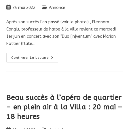
Publication
Post
24 mai 2022
Annonce
publiée :
category:
Après son succès l'an passé (voir la photo!) , Eleonora
Congiu, professeur de harpe à la Villa revient ce mercredi
1er juin en concert avec son "Duo [In]ventum" avec Marion
Pottier (flûte…
Concert
Continuer La Lecture
De
Harpe
Et
Flûte
Traversière
Ce
Mercredi
1
Juin
Beau succès à l’apéro de quartier
À
19
– en plein air à la Villa : 20 mai –
Heures
En
Plein
18 heures
Air
À
La