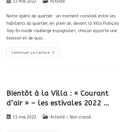
Publication
Post
13 mai 2022
Villa
Activité
publiée :
category:
Notre apéro de quartier : un moment convivial entre les
habitants du quartier, en plein air, devant la Villa François
Gay. En mode «auberge espagnole», chacun apporte une
boisson et de quoi…
Beau
Continuer La Lecture
Succès
À
L’apéro
De
Quartier
–
En
Plein
Air
Bientôt à la Villa : « Courant
À
La
d’air » – les estivales 2022 …
Villa
:
20
Mai
Publication
Post
11 mai 2022
Activité
/
Non classé
–
18
publiée :
category:
Heures