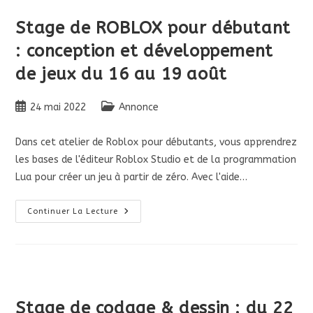
Stage de ROBLOX pour débutant
: conception et développement
de jeux du 16 au 19 août
Publication
Post
24 mai 2022
Annonce
publiée :
category:
Dans cet atelier de Roblox pour débutants, vous apprendrez
les bases de l'éditeur Roblox Studio et de la programmation
Lua pour créer un jeu à partir de zéro. Avec l'aide…
Stage
Continuer La Lecture
De
ROBLOX
Pour
Débutant
:
Conception
Et
Développement
De
Stage de codage & dessin : du 22
Jeux