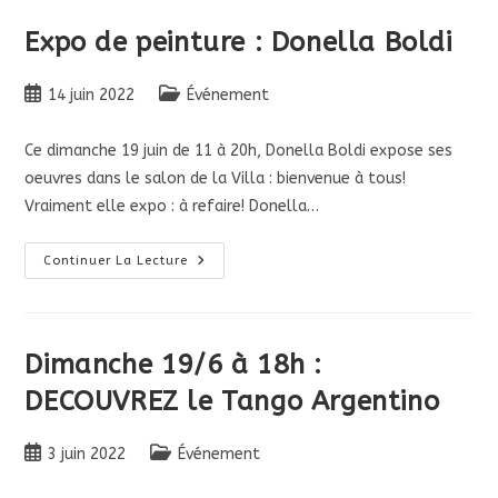
3ème
Apéro
Italien
Expo de peinture : Donella Boldi
–
En
Plein
Publication
Post
Air!
14 juin 2022
Événement
publiée :
category:
Ce dimanche 19 juin de 11 à 20h, Donella Boldi expose ses
oeuvres dans le salon de la Villa : bienvenue à tous!
Vraiment elle expo : à refaire! Donella…
Expo
Continuer La Lecture
De
Peinture
:
Donella
Boldi
Dimanche 19/6 à 18h :
DECOUVREZ le Tango Argentino
Publication
Post
3 juin 2022
Événement
publiée :
category: