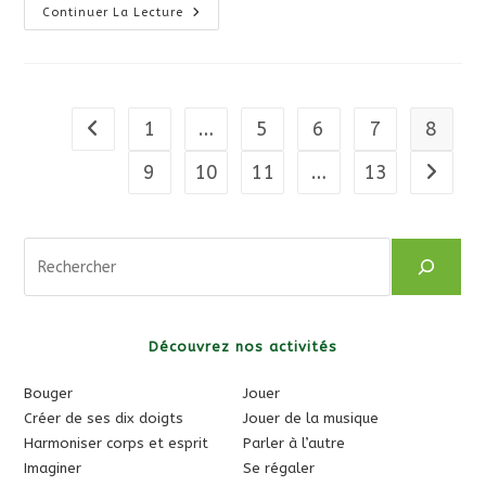
Bientôt
Continuer La Lecture
À
La
Villa
:
« Courant
D’air »
–
1
…
5
6
7
8
Go to the previous page
Les
Estivales
2022
9
10
11
…
13
Aller à 
…
Rechercher
Découvrez nos activités
Bouger
Jouer
Créer de ses dix doigts
Jouer de la musique
Harmoniser corps et esprit
Parler à l’autre
Imaginer
Se régaler