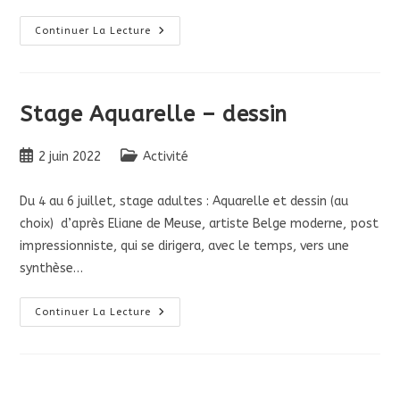
Concert
Continuer La Lecture
De
Fan
E
Pepito
:
Jeudi
Stage Aquarelle – dessin
16
Juin
À
Publication
Post
20
2 juin 2022
Activité
Heures
publiée :
category:
–
Beau
Du 4 au 6 juillet, stage adultes : Aquarelle et dessin (au
Succès!
choix) d’après Eliane de Meuse, artiste Belge moderne, post
impressionniste, qui se dirigera, avec le temps, vers une
synthèse…
Stage
Continuer La Lecture
Aquarelle
–
Dessin