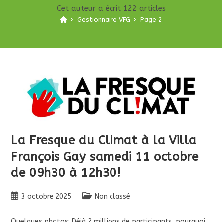
Cet auteur a écrit 122 articles
>
Gestionnaire VFG
>
Page 2
La Fresque du Climat à la Villa
François Gay samedi 11 octobre
de 09h30 à 12h30!
Publication
Post
3 octobre 2025
Non classé
publiée :
category:
Quelques photos: Déjà 2 millions de participants, pourquoi