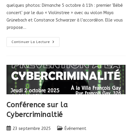
quelques photos: Dimanche 5 octobre à 11h : premier 'Bébé
concert' par le duo « Violinstree » avec au violon Maya
Grünebach et Constance Schwarzer à l’accordéon. Elle vous
propose…
Premier
Continuer La Lecture
Bébé
Concert
À
La
Villa
:
Dimanche
5/10
À
11h
Conférence sur la
Cybercriminaltié
Publication
Post
23 septembre 2025
Événement