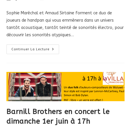
publiée :
category:
Sophie Maréchal et Arnaud Sirtaine forment ce duo de
joueurs de handpan qui vous emmènera dans un univers
tantôt acoustique, tantôt teinté de sonorités électro, pour
découvrir les sonorités atypiques…
Manneken
Continuer La Lecture
Pan
En
Concert
Le
Mercredi
18
Juin
À
20h
Barnill Brothers en concert le
dimanche 1er juin à 17h