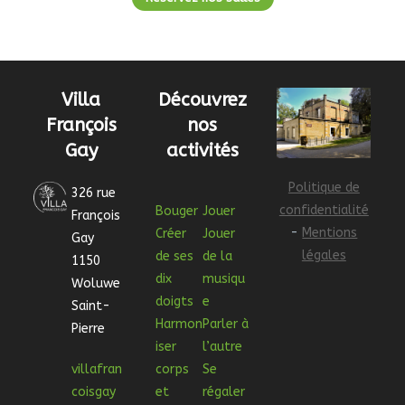
Villa
Découvrez
François
nos
Gay
activités
Politique de
326 rue
confidentialité
Bouger
Jouer
François
-
Mentions
Créer
Jouer
Gay
légales
de ses
de la
1150
dix
musiqu
Woluwe
doigts
e
Saint-
Harmon
Parler à
Pierre
iser
l’autre
villafran
corps
Se
coisgay
et
régaler