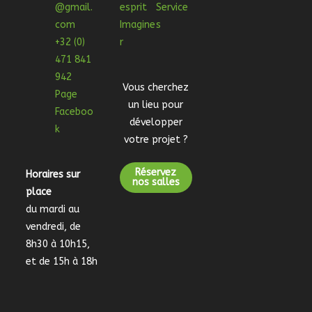
@gmail.
esprit
Service
com
Imagine
s
+32 (0)
r
471 841
942
Vous cherchez
Page
un lieu pour
Faceboo
développer
k
votre projet ?
Réservez
Horaires sur
nos salles
place
du mardi au
vendredi, de
8h30 à 10h15,
et de 15h à 18h