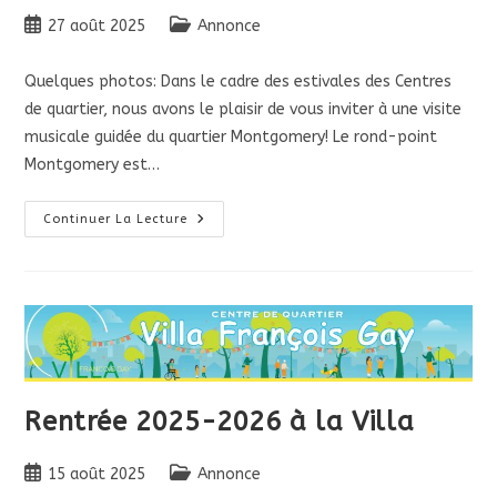
Publication
Post
27 août 2025
Annonce
publiée :
category:
Quelques photos: Dans le cadre des estivales des Centres
de quartier, nous avons le plaisir de vous inviter à une visite
musicale guidée du quartier Montgomery! Le rond-point
Montgomery est…
Visite
Continuer La Lecture
Musicale
Guidée
:
Samedi
6
Septembre
14h
Rentrée 2025-2026 à la Villa
Publication
Post
15 août 2025
Annonce
publiée :
category: