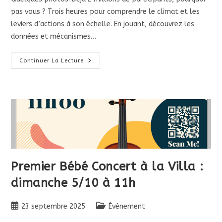
pas vous ? Trois heures pour comprendre le climat et les
leviers d’actions à son échelle. En jouant, découvrez les
données et mécanismes…
La
Continuer La Lecture
Fresque
Du
Climat
À
La
Villa
François
Gay
Samedi
11
Octobre
De
09h30
À
Premier Bébé Concert à la Villa :
12h30!
dimanche 5/10 à 11h
Publication
Post
23 septembre 2025
Événement
publiée :
category: