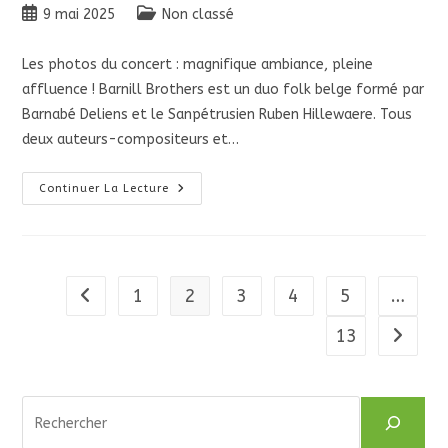
Publication
Post
9 mai 2025
Non classé
publiée :
category:
Les photos du concert : magnifique ambiance, pleine
affluence ! Barnill Brothers est un duo folk belge formé par
Barnabé Deliens et le Sanpétrusien Ruben Hillewaere. Tous
deux auteurs-compositeurs et…
Barnill
Continuer La Lecture
Brothers
En
Concert
Le
Dimanche
1er
Juin
1
2
3
4
5
…
Go to the previous page
À
17h
13
Aller à 
Rechercher